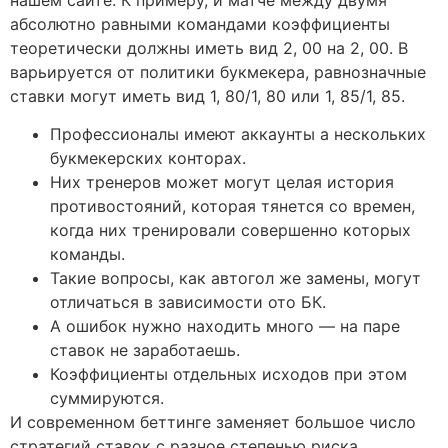
абсолютно равными командами коэффициенты
теоретически должны иметь вид 2, 00 на 2, 00. В
варьируется от политики букмекера, равнозначные
ставки могут иметь вид 1, 80/1, 80 или 1, 85/1, 85.
Профессионалы имеют аккаунты а нескольких
букмекерских конторах.
Них тренеров может могут целая история
противостояний, которая тянется со времен,
когда них тренировали совершенно которых
команды.
Такие вопросы, как автогол же замены, могут
отличаться в зависимости ото БК.
А ошибок нужно находить много — на паре
ставок не заработаешь.
Коэффициенты отдельных исходов при этом
суммируются.
И современном беттинге заменяет большое число
стратегий ставок с разное степенью риска.