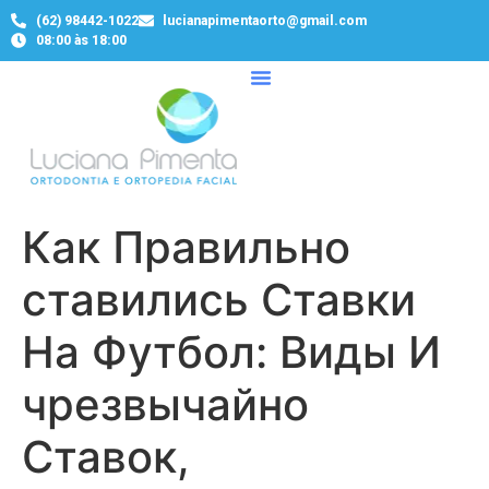
(62) 98442-1022
lucianapimentaorto@gmail.com
08:00 às 18:00
Как Правильно
ставились Ставки
На Футбол: Виды И
чрезвычайно
Ставок,