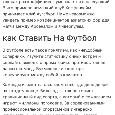
так как раз коэффициент умножается в следующий.
В что примере немецкий клуб Хоффенхайм
принимает клуб Аугсбург. Ниже невозможно
увидеть пример коэффициентов азиатских фор ддя
матча между Арсеналом и Ливерпулем.
как Ставить На Футбол
В футболе есть такое понятием, как «неудобный
соперник». Изучите статистику очных встреч и
сделайте выводы о праматерике противостояния
данных команд. Букмекерские конторы
конкурируют между собой а клиентов.
Команды играют на овальном поле, где двое двери
на каждом конце. Бильярд ― так не только
традиционный вид спорта, а который с сожалением
играют миллионы поголовие. За соревнованиями
профессиональной спортсменов интересно