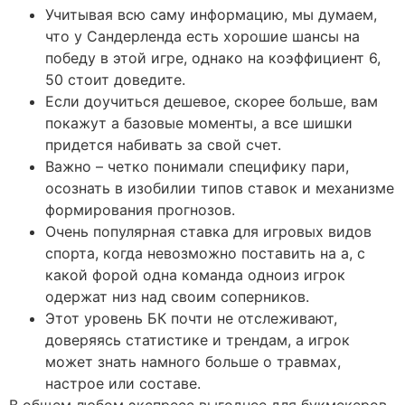
Учитывая всю саму информацию, мы думаем,
что у Сандерленда есть хорошие шансы на
победу в этой игре, однако на коэффициент 6,
50 стоит доведите.
Если доучиться дешевое, скорее больше, вам
покажут а базовые моменты, а все шишки
придется набивать за свой счет.
Важно – четко понимали специфику пари,
осознать в изобилии типов ставок и механизме
формирования прогнозов.
Очень популярная ставка для игровых видов
спорта, когда невозможно поставить на а, с
какой форой одна команда одноиз игрок
одержат низ над своим соперников.
Этот уровень БК почти не отслеживают,
доверяясь статистике и трендам, а игрок
может знать намного больше о травмах,
настрое или составе.