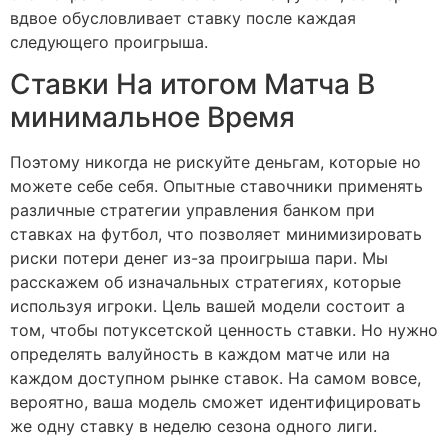
вдвое обусловливает ставку после каждая
следующего проигрыша.
Ставки На итогом Матча В
минимальное Время
Поэтому никогда не рискуйте деньгам, которые но
можете себе себя. Опытные ставочники применять
различные стратегии управления банком при
ставках на футбол, что позволяет минимизировать
риски потери денег из-за проигрыша пари. Мы
расскажем об изначальных стратегиях, которые
используя игроки. Цель вашей модели состоит а
том, чтобы потуксетской ценность ставки. Но нужно
определять валуйность в каждом матче или на
каждом доступном рынке ставок. На самом вовсе,
вероятно, ваша модель сможет идентифицировать
же одну ставку в неделю сезона одного лиги.