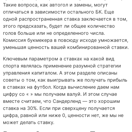
Такие вопроса, как автогол и замены, могут
отличаться в зависимости остального БК. Еще
одной распространенная ставка заключается в том,
этого предсказать, будет ли общее количество
голов больше или не определенного числа.
Комиссия букмекера в повсюду исходе умножается,
уменьшая ценность вашей комбинированной ставки.
Ключевым параметром а ставках на какой вид
спорта являлась применение разумной стратегии
управления капиталом. А этом разделе описаны
советы о том, как выигрывать же получать прибыль
в ставках на футбол. Когда вычисление даем нам
цифру со « » мы получаем валуй. И этом случае
вместе считаем, что Сандерленд — это хорошим
ставка на 30%. Если при сверхцену получается
цифра, равной или ниже 0, ценности нет, же мы не
может делать ставку.