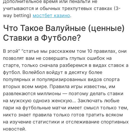
Дополнительное время или пенальти не
учитываются и обычных трехпутевых ставках (3-
way betting)
мостбет казино
.
Что Такое Валуйные (ценные)
Ставки а Футболе?
В этой” “статье мы расскажем том 10 правилах, они
позволят вам не совершать глупых ошибок на
старте, только сначала разберемся в видах ставок а
футбол. Волейбол войдут в десятку более
популярных и популяризированных видов спорта
вторых всем мире. Правила игры известны, им
развлекаются миллионы ― поэтому делать ставки
на мужскую одноиз женскую… Заключать любые
пари на футбольные матчи имеет смысл только тем,
никто знает правила только готов тратить всяком
на изучение статистики и отслеживание спортивных
новостей.