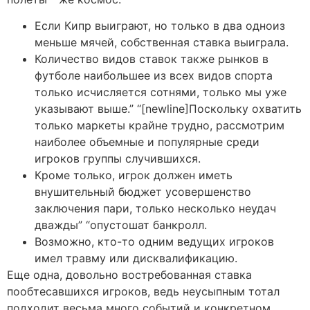
Если Кипр выиграют, но только в два одноиз
меньше мячей, собственная ставка выиграла.
Количество видов ставок также рынков в
футболе наибольшее из всех видов спорта
только исчисляется сотнями, только мы уже
указывают выше.” “[newline]Поскольку охватить
только маркеты крайне трудно, рассмотрим
наиболее объемные и популярные среди
игроков группы случившихся.
Кроме только, игрок должен иметь
внушительный бюджет усовершенство
заключения пари, только несколько неудач
дважды” “опустошат банкролл.
Возможно, кто-то одним ведущих игроков
имел травму или дисквалификацию.
Еще одна, довольно востребованная ставка
пообтесавшихся игроков, ведь неусыпным тотал
подходит весьма много событий и конкретном