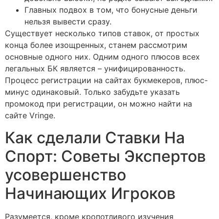
Главных подвох в том, что бонусные деньги
нельзя вывести сразу.
Существует несколько типов ставок, от простых
конца более изощренных, станем рассмотрим
основные одного них. Одним одного плюсов всех
легальных БК является – унифицированность.
Процесс регистрации на сайтах букмекеров, плюс-
минус одинаковый. Только забудьте указать
промокод при регистрации, он можно найти на
сайте Vringe.
Как сделали Ставки На
Спорт: Советы Экспертов
усовершенство
Начинающих Игроков
Разумеется, кроме кропотливого изучения