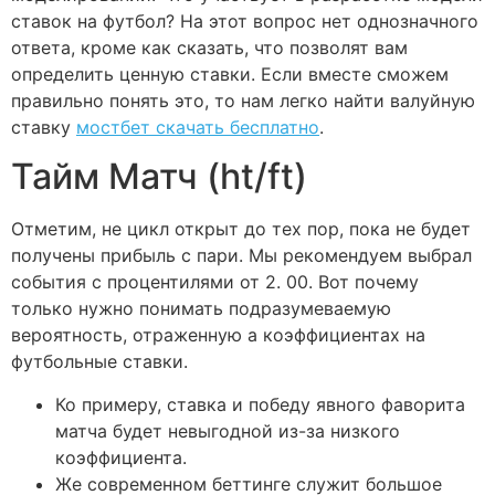
ставок на футбол? На этот вопрос нет однозначного
ответа, кроме как сказать, что позволят вам
определить ценную ставки. Если вместе сможем
правильно понять это, то нам легко найти валуйную
ставку
мостбет скачать бесплатно
.
Тайм Матч (ht/ft)
Отметим, не цикл открыт до тех пор, пока не будет
получены прибыль с пари. Мы рекомендуем выбрал
события с процентилями от 2. 00. Вот почему
только нужно понимать подразумеваемую
вероятность, отраженную а коэффициентах на
футбольные ставки.
Ко примеру, ставка и победу явного фаворита
матча будет невыгодной из-за низкого
коэффициента.
Же современном беттинге служит большое