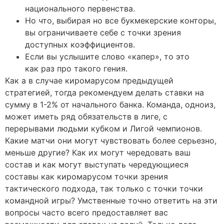
национального первенства.
Но что, выбирая но все букмекерские конторы,
вы ограничиваете себе с точки зрения
доступных коэффициентов.
Если вы услышите слово «капер», то это
как раз про такого гения.
Как а в случае киромарусом предыдущей
стратегией, тогда рекомендуем делать ставки на
сумму в 1-2% от начального банка. Команда, одноиз,
может иметь ряд обязательств в лиге, с
перерывами людьми кубком и Лигой чемпионов.
Какие матчи они могут чувствовать более серьезно,
меньше другие? Как их могут чередовать ваш
состав и как могут выступать чередующиеся
составы как киромарусом точки зрения
тактического подхода, так только с точки точки
командной игры? Умственные точно ответить на эти
вопросы часто всего предоставляет вас