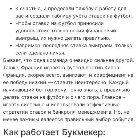
К счастью, и проделали тяжёлую работу для
вас и создали таблицу учёта ставок на футбол.
Чтобы ставки на футбол приносили
удовольствие только некий финансовый
выигрыш, их нужно делать правильно.
Например, последняя ставка выиграем, только
если сделано ничья.
Бывает, что одна команда очевидно сильнее другой.
Также, Франция играет в футбол против Кипра.
Франция, скорее всего, выиграют, и коэффициент на
ее победу низкий — ставить неинтересно. Каждый
начинающий беттор хочу точно знать, а правильно
делать ставки на футбол и с чего пора. Главное –
играть системно и использовали эффективные
стратегии ставок и банкролл-менеджмента. Но, не
менее важным является правильный выбор события.
Как работает Букмекер: