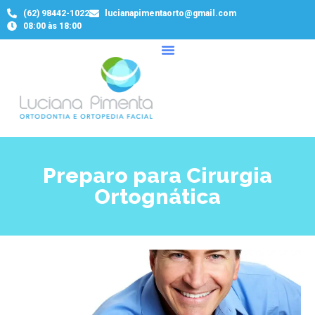
(62) 98442-1022
lucianapimentaorto@gmail.com
08:00 às 18:00
Preparo para Cirurgia
Ortognática