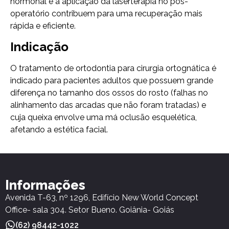
hormonal e a aplicação da laserterapia no pós-
operatório contribuem para uma recuperação mais
rápida e eficiente.
Indicação
O tratamento de ortodontia para cirurgia ortognática é
indicado para pacientes adultos que possuem grande
diferença no tamanho dos ossos do rosto (falhas no
alinhamento das arcadas que não foram tratadas) e
cuja queixa envolve uma má oclusão esquelética,
afetando a estética facial.
Informações
Avenida T-63, nº 1296, Edifício New World Concept
Office- sala 304. Setor Bueno. Goiânia- Goiás
(62) 98442-1022