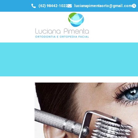
(62) 98442-1022
lucianapimentaorto@gmail.com