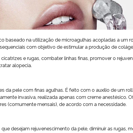
 baseado na utilização de microagulhas acopladas a um rolo
equenciais com objetivo de estimular a produção de colágeno
atrizes e rugas, combater linhas finas, promover o rejuven
ratar alopecia.
da pele com finas agulhas. É feito com o auxílio de um rol
amente invasiva, realizada apenas com creme anestésico. Of
lares (comumente mensais), de acordo com a necessidade.
ue desejam rejuvenescimento da pele, diminuir as rugas, melh