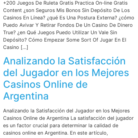
+200 Juegos De Ruleta Gratis Practica On-line Gratis
Content ¿son Seguros Mis Bonos Sin Depósito De Los
Casinos En Línea? ¿qué Es Una Postura Externa? ¿cómo
Puedo Avivar Y Retirar Fondos De Un Casino De Dinero
True? ¿en Qué Juegos Puedo Utilizar Un Vale Sin
Depósito? Cómo Empezar Some Sort Of Jugar En El
Casino […]
Analizando la Satisfacción
del Jugador en los Mejores
Casinos Online de
Argentina
Analizando la Satisfacción del Jugador en los Mejores
Casinos Online de Argentina La satisfacción del jugador
es un factor crucial para determinar la calidad de
casinos online en Argentina. En este artículo,