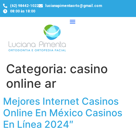
(62) 98442-1022
lucianapimentaorto@gmail.com
08:00 às 18:00
Categoria:
casino
online ar
Mejores Internet Casinos
Online En México Casinos
En Línea 2024″